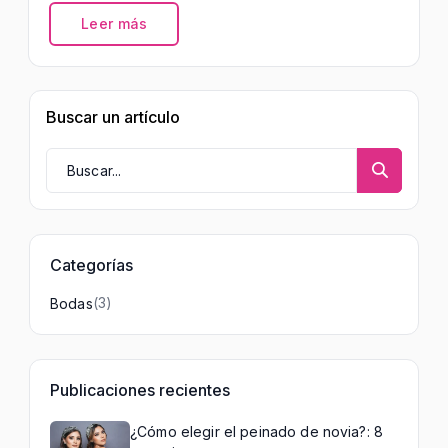
llevarás. Te compartimos algunos tips para
Leer más
que elijas el mejor, ¡toma nota!
Buscar un artículo
Categorías
(3)
Bodas
Publicaciones recientes
¿Cómo elegir el peinado de novia?: 8