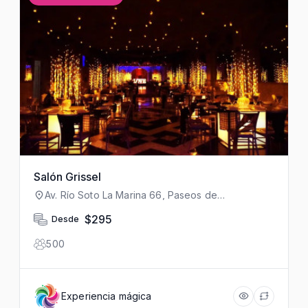
Salón Grissel
Av. Río Soto La Marina 66, Paseos de
Churubusco, Iztapalapa, 09030 Ciudad de
México, CDMX, México
$295
Desde
500
Experiencia mágica