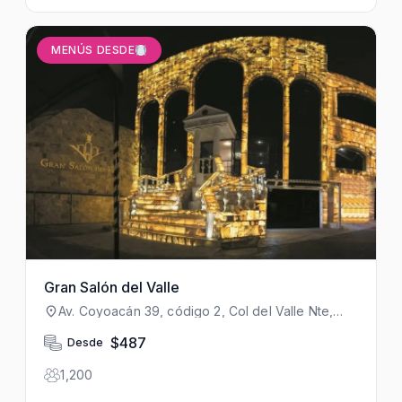
MENÚS DESDE
Gran Salón del Valle
Av. Coyoacán 39, código 2, Col del Valle Nte,
Benito Juárez, 03010 Ciudad de México, CDMX,
México
$487
Desde
1,200