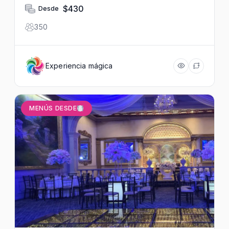
CDMX, México
$430
Desde
350
Experiencia mágica
MENÚS DESDE