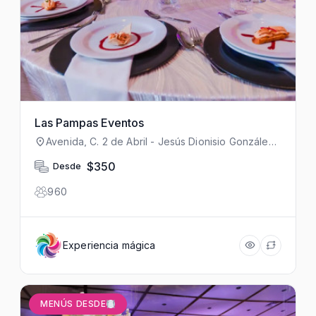
Las Pampas Eventos
Avenida, C. 2 de Abril - Jesús Dionisio González
2302, Roma, Distrito Tec, 64700 Monterrey, N.L.,
México
$350
Desde
960
Experiencia mágica
MENÚS DESDE