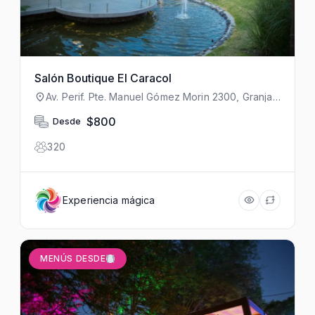
Salón Boutique El Caracol
Av. Perif. Pte. Manuel Gómez Morin 2300, Granja,
45010 Zapopan, Jal., México
$800
Desde
320
Experiencia mágica
MENÚS DESDE