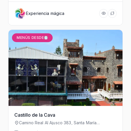
Experiencia mágica
MENÚS DESDE
Castillo de la Cava
Camino Real Al Ajusco 383, Santa María
Tepepan, Xochimilco, 16029 Ciudad de México,
CDMX, México