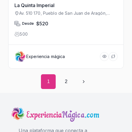
La Quinta Imperial
Av. 510 170, Pueblo de San Juan de Aragón,
Gustavo A. Madero, 07950 Ciudad de México,
CDMX, México
$520
Desde
500
Experiencia mágica
1
2
Una plataforma que conecta a