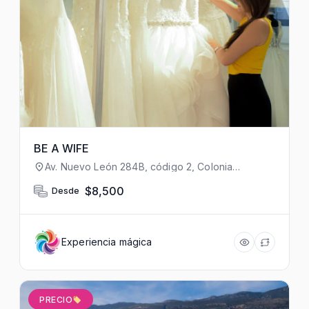
BE A WIFE
Av. Nuevo León 284B, código 2, Colonia
Condesa, Cuauhtémoc, 06170 Ciudad de
México, CDMX, México
$8,500
Desde
Experiencia mágica
PRECIO