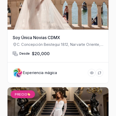
Soy Única Novias CDMX
C. Concepción Beistegui 1812, Narvarte Oriente,
Benito Juárez, 03023 Ciudad de México, CDMX,
México
$20,000
Desde
Experiencia mágica
PRECIO