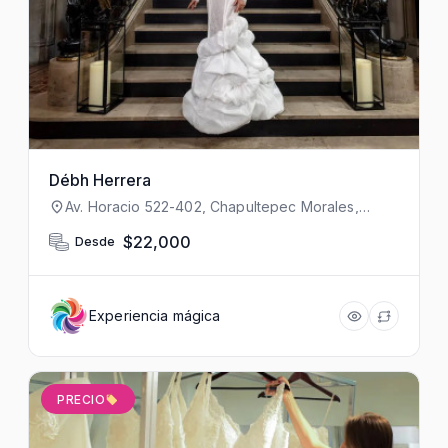
Débh Herrera
Av. Horacio 522-402, Chapultepec Morales,
Polanco I Secc, Miguel Hidalgo, 11550 Ciudad de
México, CDMX, México
$22,000
Desde
Experiencia mágica
PRECIO