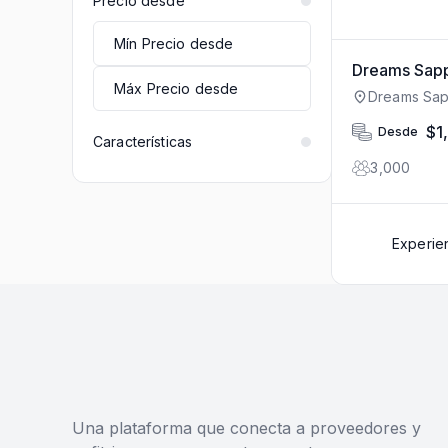
Precio desde
Dreams Sapp
Dreams Sap
Super Manz
Privada Lot
$1
Desde
Morelos , 
Características
3,000
Experie
Una plataforma que conecta a proveedores y