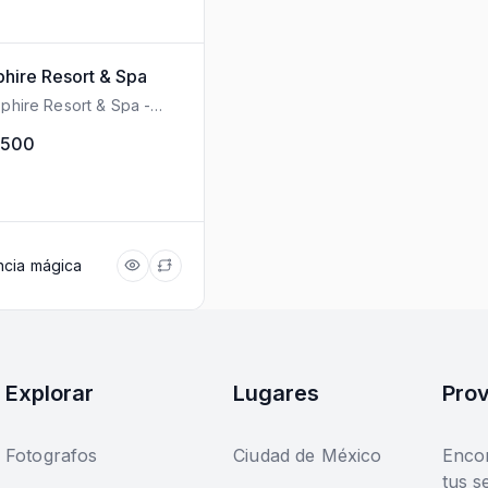
hire Resort & Spa
phire Resort & Spa -
ana 11 Manzana 9
e 10 77580 Puerto
,500
Cancùn
ncia mágica
Explorar
Lugares
Prov
Fotografos
Ciudad de México
Encon
tus s