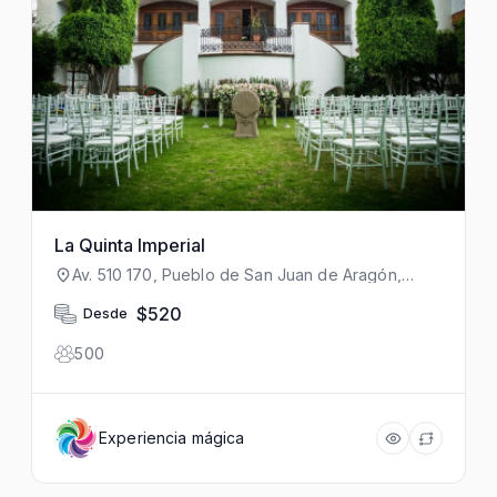
La Quinta Imperial
Av. 510 170, Pueblo de San Juan de Aragón,
Gustavo A. Madero, 07950 Ciudad de México,
CDMX, México
$520
Desde
500
Experiencia mágica