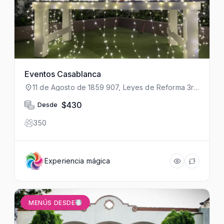
Eventos Casablanca
11 de Agosto de 1859 907, Leyes de Reforma 3ra
Secc, Iztapalapa, 09310 Ciudad de México,
CDMX, México
$430
Desde
350
Experiencia mágica
MENÚS DESDE