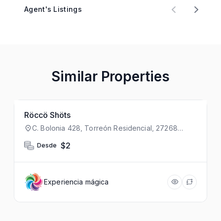
Agent's Listings
Similar Properties
PRECIO
Röccö Shöts
C. Bolonia 428, Torreón Residencial, 27268
Torreón, Coah., México
$2
Desde
Experiencia mágica