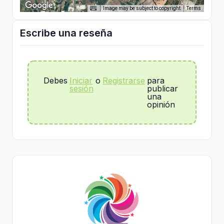
Image may be subject to copyright
Terms
Escribe una reseña
Debes
Iniciar
o
Registrarse
para
sesión
publicar
una
opinión