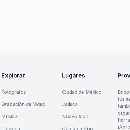
Explorar
Lugares
Prov
Fotografos
Ciudad de México
Encon
tus s
Grabación de Video
Jalisco
tambi
organ
Música
Nuevo león
herra
¡Apr
Catering
Quintana Roo