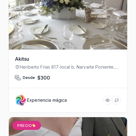
Akitsu
Heriberto Frías 817-local b, Narvarte Poniente,
Benito Juárez, 03020 Ciudad de México, CDMX,
México
$300
Desde
Experiencia mágica
PRECIO